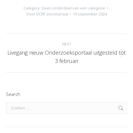
Category:
Geen onderdeel van een categorie
Door
DCRF secretariaat
19 september 2024
Post
NEXT
navigation
Livegang nieuw Onderzoeksportaal uitgesteld tot
Next
3 februari
post:
Search
Search: