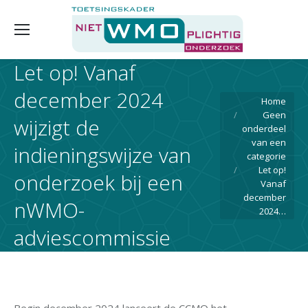
Let op! Vanaf
december 2024
Je bent hier:
Home
Geen
wijzigt de
onderdeel
van een
indieningswijze van
categorie
Let op!
onderzoek bij een
Vanaf
december
nWMO-
2024…
adviescommissie